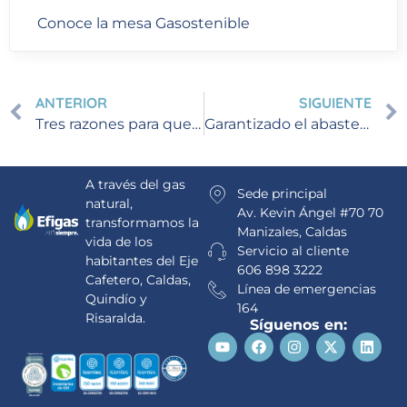
Conoce la mesa Gasostenible
ANTERIOR
SIGUIENTE
Tres razones para que prefieras ducharte con agua caliente
Garantizado el abastecimiento de Gas Natural Vehicular en el Eje Cafetero
A través del gas
Sede principal
natural,
Av. Kevin Ángel #70 70
transformamos la
Manizales, Caldas
vida de los
Servicio al cliente
habitantes del Eje
606 898 3222
Cafetero, Caldas,
Línea de emergencias
Quindío y
164
Risaralda.
Síguenos en: