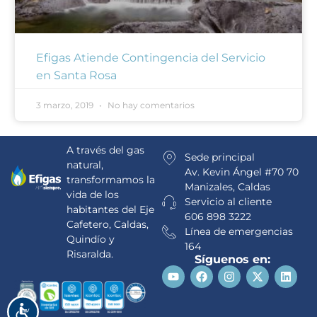
Efigas Atiende Contingencia del Servicio
en Santa Rosa
3 marzo, 2019
No hay comentarios
A través del gas
Sede principal
natural,
Av. Kevin Ángel #70 70
transformamos la
Manizales, Caldas
vida de los
Servicio al cliente
habitantes del Eje
606 898 3222
Cafetero, Caldas,
Línea de emergencias
Quindío y
164
Risaralda.
Síguenos en:
Accesibilidad