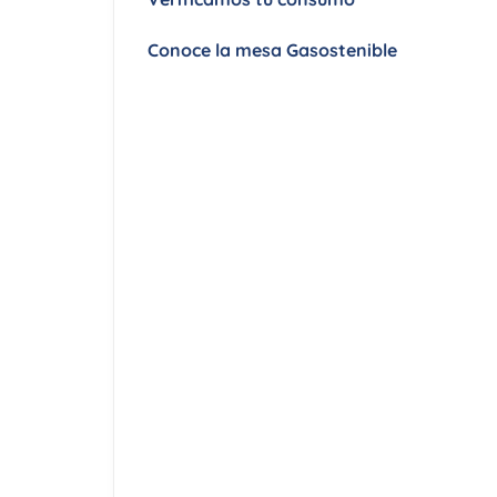
de
accesibilidad.
Conoce la mesa Gasostenible