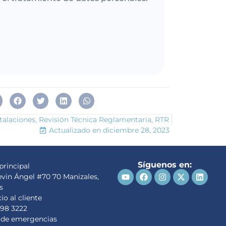
talaciones
,
Revisión Técnica Reglamentaria
,
RTR
Actualizado en
diciembre 28, 2023
Síguenos en:
principal
evin Ángel #70 70 Manizales,
s
io al cliente
98 3222
 de emergencias