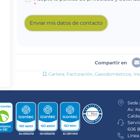
*
Compartir en
Cartera
,
Facturación
,
Gasodomésticos
,
Ins
Sede 
Av. K
Calda
Servic
606 8
Línea