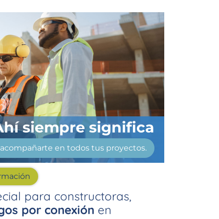
Ahí siempre significa
acompañarte en todos tus proyectos.
ormación
cial para constructoras,
rgos por conexión
en