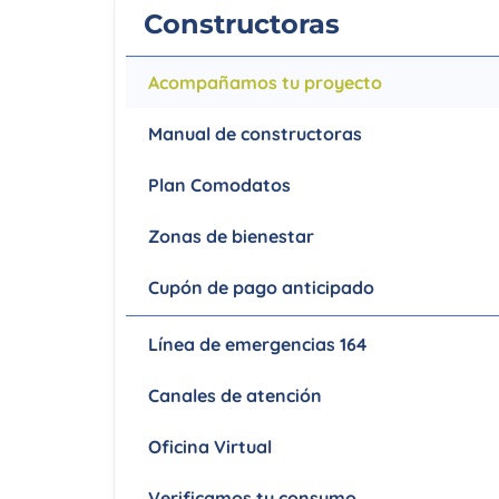
Constructoras
personas
con
discapacidad
Acompañamos tu proyecto
visual
que
Manual de constructoras
están
usando
Plan Comodatos
un
lector
Zonas de bienestar
de
Cupón de pago anticipado
pantalla;
Presione
Control-
Línea de emergencias 164
F10
Canales de atención
para
abrir
Oficina Virtual
un
menú
Verificamos tu consumo