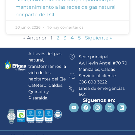
mantenimiento a las redes de gas natural
por parte de TGI
30 junio, 2026
No hay comentarios
« Anterior
1
2
3
4
5
Siguiente »
A través del gas
Sede principal
natural,
Av. Kevin Ángel #70 70
transformamos la
Manizales, Caldas
vida de los
Servicio al cliente
habitantes del Eje
606 898 3222
Cafetero, Caldas,
Línea de emergencias
Quindío y
164
Risaralda.
Síguenos en: