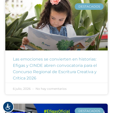
DESTACADOS
Las emociones se convierten en historias:
Efigas y CINDE abren convocatoria para el
Concurso Regional de Escritura Creativa y
Crítica 2026
6 julio, 2026
No hay comentarios
Accesibilidad
DESTACADOS