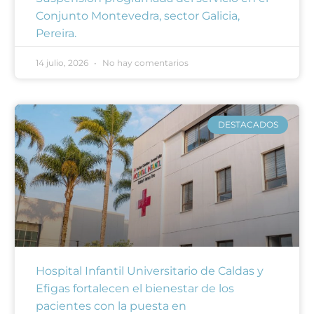
Conjunto Montevedra, sector Galicia,
Pereira.
14 julio, 2026
No hay comentarios
DESTACADOS
Hospital Infantil Universitario de Caldas y
Efigas fortalecen el bienestar de los
pacientes con la puesta en