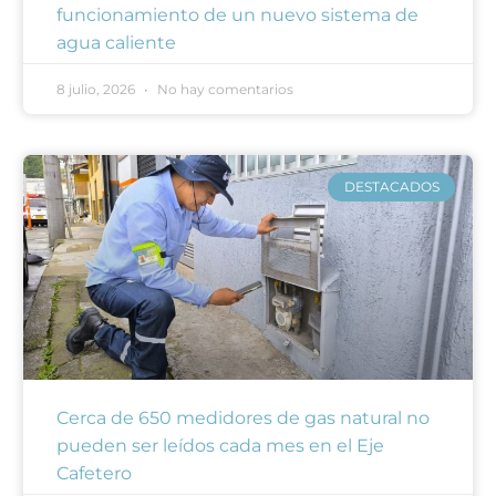
funcionamiento de un nuevo sistema de
agua caliente
8 julio, 2026
No hay comentarios
DESTACADOS
Cerca de 650 medidores de gas natural no
pueden ser leídos cada mes en el Eje
Cafetero