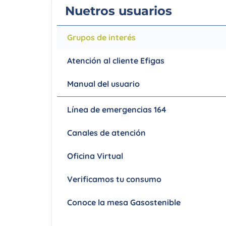
Nuetros usuarios
personas
con
discapacidad
Grupos de interés
visual
que
Atención al cliente Efigas
están
usando
Manual del usuario
un
lector
Línea de emergencias 164
de
pantalla;
Canales de atención
Presione
Control-
Oficina Virtual
F10
Verificamos tu consumo
para
abrir
Conoce la mesa Gasostenible
un
menú