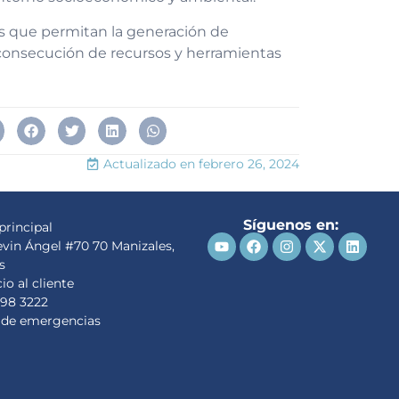
les que permitan la generación de
 consecución de recursos y herramientas
Actualizado en
febrero 26, 2024
Síguenos en:
principal
evin Ángel #70 70 Manizales,
s
io al cliente
98 3222
 de emergencias