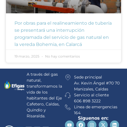
Por obras para el realineamiento de tubería
se presentará una interrupción
programada del servicio de gas natural en
la vereda Bohemia, en Calarcá
19 marzo, 2025
No hay comentarios
A través del gas
Sede principal
natural,
Av. Kevin Ángel #70 70
transformamos la
Manizales, Caldas
vida de los
Servicio al cliente
habitantes del Eje
606 898 3222
Cafetero, Caldas,
Línea de emergencias
Quindío y
164
Risaralda.
Síguenos en: