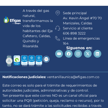
A través del gas
Sede principal
natural,
Av. Kevin Ángel #70 70
transformamos la
Manizales, Caldas
vida de los
Servicio al cliente
habitantes del Eje
606 898 3222
Cafetero, Caldas,
Línea de emergencias
Quindío y
164
Risaralda.
Síguenos en:
Notificaciones judiciales:
ventanillaunica@efigas.com.co
Este correo es solo para el trámite de requerimientos de
autoridades judiciales, administrativas y de control.
Ten presente que este correo NO es un canal oficial para
solicitar una PQR (petición, queja, reclamo o recurso), por lo
tanto, no se dará trámite a las solicitudes recibidas a través