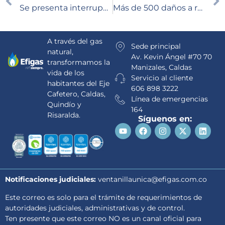
Se presenta interrupción temporal del servicio de gas natural en La Virginia por un daño generado en la tubería
Más de 500 daños a redes de gas natural dejaron en 2025 afectaciones del servicio en los 12 municipios donde opera Efigas en Risaralda
A través del gas
Sede principal
natural,
Av. Kevin Ángel #70 70
transformamos la
Manizales, Caldas
vida de los
Servicio al cliente
habitantes del Eje
606 898 3222
Cafetero, Caldas,
Línea de emergencias
Quindío y
164
Risaralda.
Síguenos en:
Notificaciones judiciales:
ventanillaunica@efigas.com.co
Este correo es solo para el trámite de requerimientos de
autoridades judiciales, administrativas y de control.
Ten presente que este correo NO es un canal oficial para