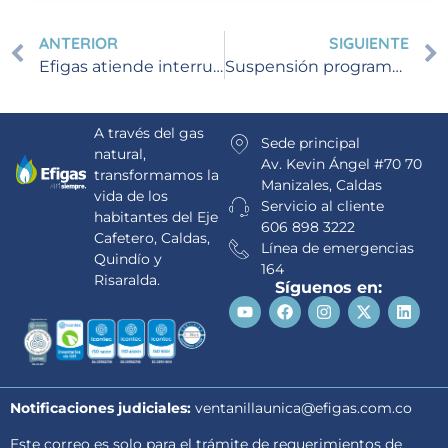
ANTERIOR
SIGUIENTE
Efigas atiende interrupción del servicio de gas natural en sectores de Armenia
Suspensión programada para la conexión a gas natural del proyecto Brisas de Belmonte en Pereira, Risaralda
A través del gas
Sede principal
natural,
Av. Kevin Ángel #70 70
transformamos la
Manizales, Caldas
vida de los
Servicio al cliente
habitantes del Eje
606 898 3222
Cafetero, Caldas,
Línea de emergencias
Quindío y
164
Risaralda.
Síguenos en:
Notificaciones judiciales:
ventanillaunica@efigas.com.co
Este correo es solo para el trámite de requerimientos de