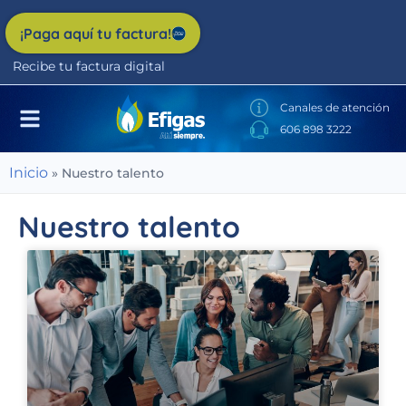
Nota:
este
¡Paga aquí tu factura!
sitio
Recibe tu factura digital
web
incluye
Canales de atención
un
606 898 3222
sistema
de
Inicio
»
Nuestro talento
accesibilidad.
Nuestro talento