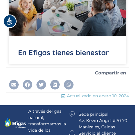
Accesibilidad
En Efigas tienes bienestar
Compartir en
Actualizado en
enero 10, 2024
A través del gas
Sede principal
natural,
Av. Kevin Ángel #70 70
transformamos la
Manizales, Caldas
vida de los
Servicio al cliente