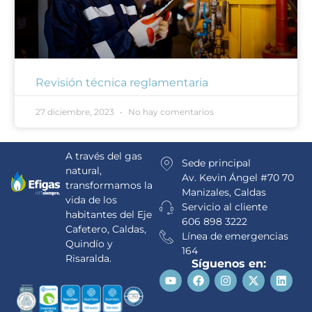
Revisión técnica reglamentaria
27 diciembre, 2023
No hay comentarios
A través del gas
Sede principal
natural,
Av. Kevin Ángel #70 70
transformamos la
Manizales, Caldas
vida de los
Servicio al cliente
habitantes del Eje
606 898 3222
Cafetero, Caldas,
Línea de emergencias
Quindío y
164
Risaralda.
Síguenos en: