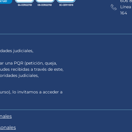
606 8
Línea
164
dades judiciales,
tar una PQR (petición, queja,
tudes recibidas a través de este,
ridades judiciales,
urso), lo invitamos a acceder a
onales
sonales