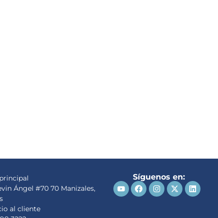
Síguenos en:
principal
evin Ángel #70 70 Manizales,
s
io al cliente