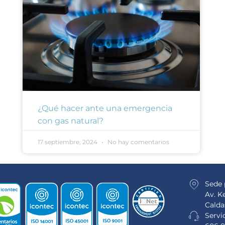
¿Qué hacer ante una emergencia
con gas natural?
17 septiembre, 2024
No hay comentarios
Sede 
Av. K
Calda
Servic