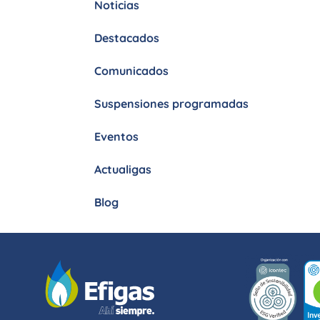
Noticias
personas
con
Destacados
discapacidad
visual
Comunicados
que
están
Suspensiones programadas
usando
un
Eventos
lector
de
Actualigas
pantalla;
Blog
Presione
Control-
F10
para
abrir
un
menú