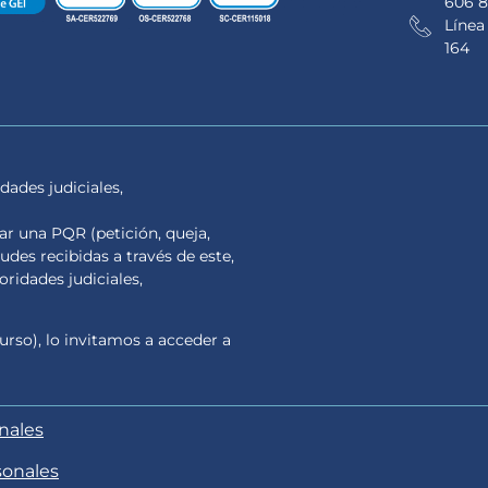
606 8
Línea
164
dades judiciales,
tar una PQR (petición, queja,
tudes recibidas a través de este,
ridades judiciales,
urso), lo invitamos a acceder a
onales
sonales