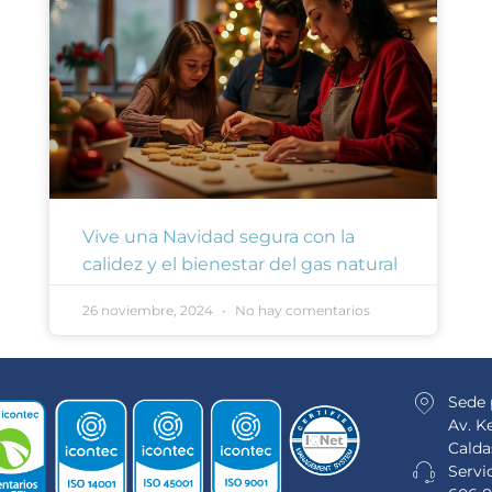
Vive una Navidad segura con la
calidez y el bienestar del gas natural
26 noviembre, 2024
No hay comentarios
Sede 
Av. K
Calda
Servic