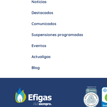
Noticias
personas
con
Destacados
discapacidad
visual
Comunicados
que
están
Suspensiones programadas
usando
un
Eventos
lector
de
Actualigas
pantalla;
Blog
Presione
Control-
F10
para
abrir
un
menú