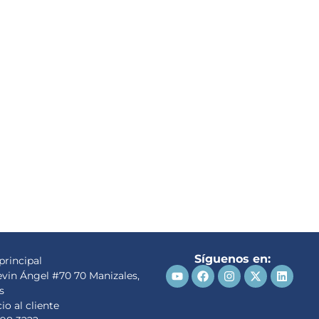
Síguenos en:
principal
evin Ángel #70 70 Manizales,
s
io al cliente