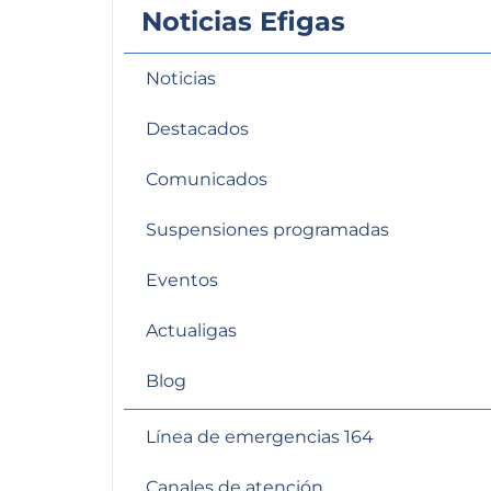
Noticias Efigas
personas
con
discapacidad
Noticias
visual
que
Destacados
están
usando
Comunicados
un
Suspensiones programadas
lector
de
Eventos
pantalla;
Presione
Actualigas
Control-
F10
Blog
para
abrir
Línea de emergencias 164
un
menú
Canales de atención