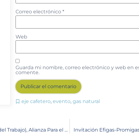
Correo electrónico
*
Web
Guarda mi nombre, correo electrónico y web en e
comente.
eje cafetero
,
evento
,
gas natural
Alternative:
Efigas, OIT (Organización Internacional del Trabajo), Alianza Para el Desarrollo y ACOPI ( Asociación Colombiana de las Micro, Pequeñas y Medianas Empresas) Centro Occidente, instalaron la metodología score
Invitación Efigas-Promigas