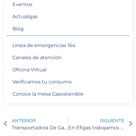
Eventos
Actualigas
Blog
Línea de emergencias 164
Canales de atención
Oficina Virtual
Verificamos tu consumo
Conoce la mesa Gasostenible
ANTERIOR
SIGUIENTE
Transportadora De Gas Internacional -TGI- Notificó la suspensión del paso de gas natural por la tubería, debido a un evento de fuerza mayor en el gasoducto Mariquita, Tolima
En Efigas trabajamos por un servicio seguro y que te brinde bienestar