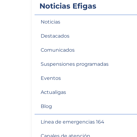
Noticias Efigas
personas
con
discapacidad
Noticias
visual
que
Destacados
están
usando
Comunicados
un
Suspensiones programadas
lector
de
Eventos
pantalla;
Presione
Actualigas
Control-
F10
Blog
para
abrir
Línea de emergencias 164
un
menú
Canales de atención