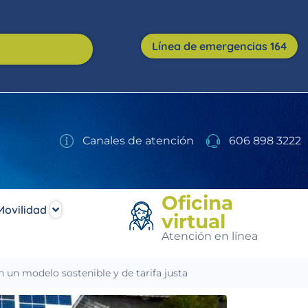
Línea de emergencias 164
Canales de atención
606 898 3222
Oficina
Movilidad
virtual
Atención en línea
 un modelo sostenible y de tarifa justa