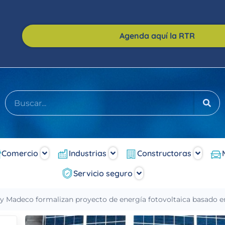
Agenda aquí la RTR
Comercio
Industrias
Constructoras
Servicio seguro
 y Madeco formalizan proyecto de energía fotovoltaica basado en