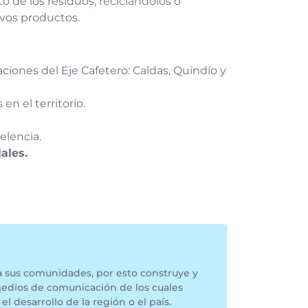
de los residuos, reciclándolos o
vos productos.
aciones del Eje Cafetero: Caldas, Quindío y
en el territorio.
celencia.
ales.
a sus comunidades, por esto construye y
medios de comunicación de los cuales
el desarrollo de la región o el país.