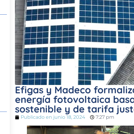
Efigas y Madeco formaliz
energía fotovoltaica ba
sostenible y de tarifa jus
Publicado en
junio 18, 2024
7:27 pm