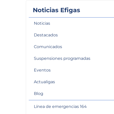
personas
Noticias Efigas
con
discapacidad
visual
Noticias
que
Destacados
están
usando
Comunicados
un
lector
Suspensiones programadas
de
pantalla;
Eventos
Presione
Control-
Actualigas
F10
para
Blog
abrir
un
Línea de emergencias 164
menú