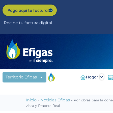
Nota:
este
¡Paga aquí tu factura!
sitio
web
Recibe tu factura digital
incluye
un
sistema
de
accesibilidad.
Presione
Control-
F11
para
Hogar
Territorio Efigas
ajustar
el
sitio
web
Inicio
Noticias Efigas
»
»
Por obras para la cone
a
vista y Pradera Real
las