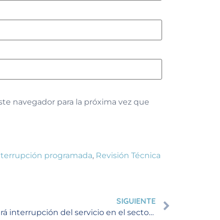
ste navegador para la próxima vez que
nterrupción programada
,
Revisión Técnica
SIGUIENTE
Durante 2 horas se presentará interrupción del servicio en el sector de Expoferias en Manizales