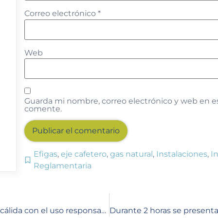
Correo electrónico
*
Web
Guarda mi nombre, correo electrónico y web en e
comente.
Efigas
,
eje cafetero
,
gas natural
,
Instalaciones
,
I
Alternative:
Reglamentaria
Efigas promueve una Navidad segura y cálida con el uso responsable del gas natural