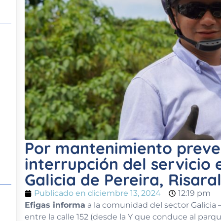
Por mantenimiento preve
interrupción del servicio 
Galicia de Pereira, Risara
Publicado en
diciembre 13, 2024
12:19 pm
Efigas informa
a la comunidad del sector Galicia 
entre la calle 152 (desde la Y que conduce al parque