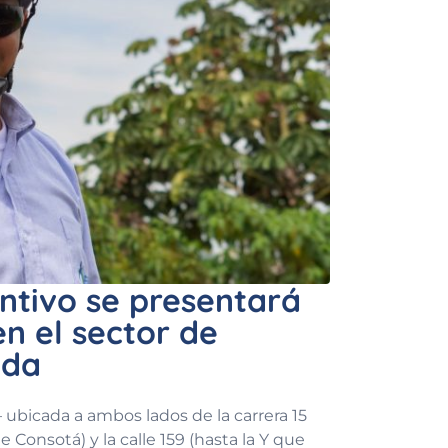
ntivo se presentará
en el sector de
lda
– ubicada a ambos lados de la carrera 15
 Consotá) y la calle 159 (hasta la Y que