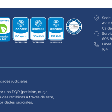
Sede 
Av. K
Calda
Servic
606 8
Línea
164
dades judiciales,
tar una PQR (petición, queja,
tudes recibidas a través de este,
ridades judiciales,