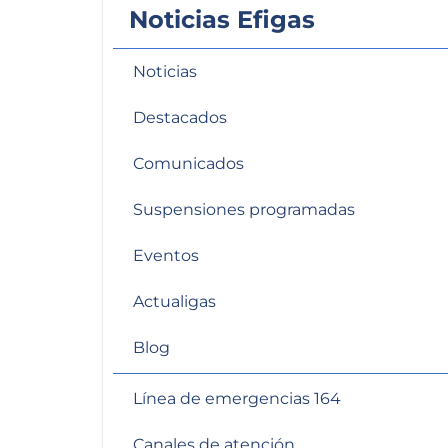
Noticias Efigas
personas
con
discapacidad
Noticias
visual
que
Destacados
están
usando
Comunicados
un
Suspensiones programadas
lector
de
Eventos
pantalla;
Presione
Actualigas
Control-
F10
Blog
para
abrir
Línea de emergencias 164
un
menú
Canales de atención