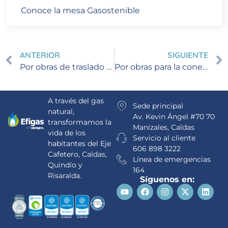
Conoce la mesa Gasostenible
ANTERIOR
SIGUIENTE
Por obras de traslado de tubería se tendrá interrupción del servicio de gas natural en Cedro Negro, Circasia
Por obras para la conexión de nuevos clientes al servicio de gas natural se presentará interrupción del servicio en el barrio Nuevo Horizonte de Chinchiná
A través del gas
Sede principal
natural,
Av. Kevin Ángel #70 70
transformamos la
Manizales, Caldas
vida de los
Servicio al cliente
habitantes del Eje
606 898 3222
Cafetero, Caldas,
Línea de emergencias
Quindío y
164
Risaralda.
Síguenos en: