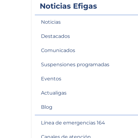
Noticias Efigas
personas
con
discapacidad
Noticias
visual
que
Destacados
están
usando
Comunicados
un
Suspensiones programadas
lector
de
Eventos
pantalla;
Presione
Actualigas
Control-
F10
Blog
para
abrir
Línea de emergencias 164
un
menú
Canales de atención