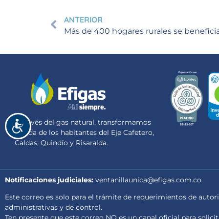
ANTERIOR
A través del gas natural, transformamos
Accesibilidad
la vida de los habitantes del Eje Cafetero,
Caldas, Quindío y Risaralda.
Notificaciones judiciales:
ventanillaunica@efigas.com.co
Este correo es solo para el trámite de requerimientos de autori
administrativas y de control.
Ten presente que este correo NO es un canal oficial para solici