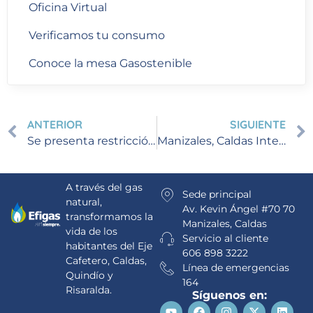
Oficina Virtual
Verificamos tu consumo
Conoce la mesa Gasostenible
ANTERIOR
SIGUIENTE
Se presenta restricción temporal del servicio de gas natural en Quimbaya, Quindío
Manizales, Caldas Interrupción programada
A través del gas
Sede principal
natural,
Av. Kevin Ángel #70 70
transformamos la
Manizales, Caldas
vida de los
Servicio al cliente
habitantes del Eje
606 898 3222
Cafetero, Caldas,
Línea de emergencias
Quindío y
164
Risaralda.
Síguenos en: