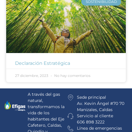
SOSTENIBILIDAD
Declaración Estratégica
27 diciembre, 2023
No hay comentarios
A través del gas
Sede principal
natural,
Av. Kevin Ángel #70 70
transformamos la
Manizales, Caldas
vida de los
Servicio al cliente
habitantes del Eje
606 898 3222
Cafetero, Caldas,
Línea de emergencias
Quindío y