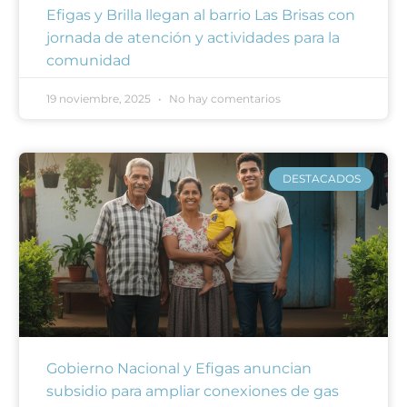
Efigas y Brilla llegan al barrio Las Brisas con
jornada de atención y actividades para la
comunidad
19 noviembre, 2025
No hay comentarios
DESTACADOS
Gobierno Nacional y Efigas anuncian
subsidio para ampliar conexiones de gas