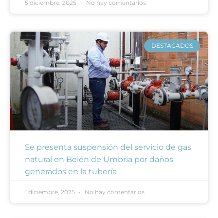
5 diciembre, 2025
No hay comentarios
DESTACADOS
Se presenta suspensión del servicio de gas
natural en Belén de Umbría por daños
generados en la tubería
1 diciembre, 2025
No hay comentarios