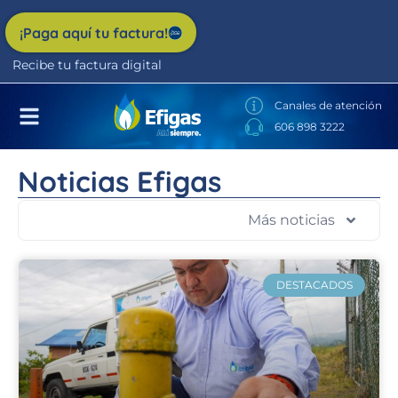
Nota:
este
¡Paga aquí tu factura!
sitio
Recibe tu factura digital
web
incluye
Canales de atención
un
606 898 3222
sistema
de
Noticias Efigas
accesibilidad.
Más noticias
DESTACADOS