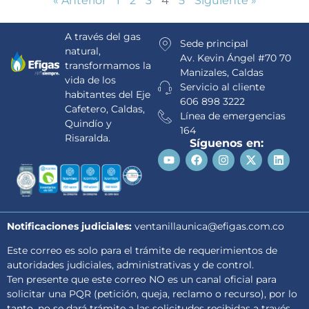
« Anterior
1
2
3
4
5
Siguiente »
A través del gas
Sede principal
natural,
Av. Kevin Ángel #70 70
transformamos la
Manizales, Caldas
vida de los
Servicio al cliente
habitantes del Eje
606 898 3222
Cafetero, Caldas,
Línea de emergencias
Quindío y
164
Risaralda.
Síguenos en:
Notificaciones judiciales:
ventanillaunica@efigas.com.co
Este correo es solo para el trámite de requerimientos de
autoridades judiciales, administrativas y de control.
Ten presente que este correo NO es un canal oficial para
solicitar una PQR (petición, queja, reclamo o recurso), por lo
tanto, no se dará trámite a las solicitudes recibidas a través